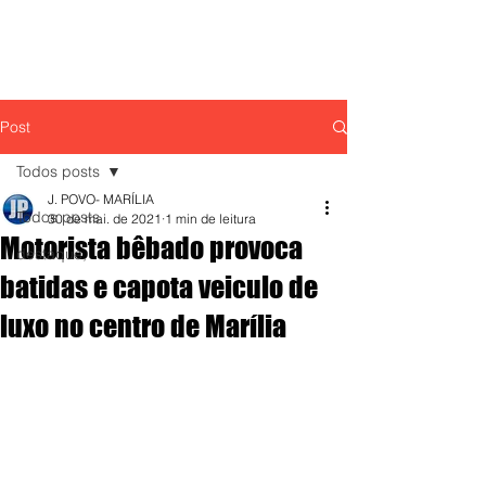
Post
Todos posts
J. POVO- MARÍLIA
Todos posts
30 de mai. de 2021
1 min de leitura
Motorista bêbado provoca
destaque,
batidas e capota veiculo de
luxo no centro de Marília