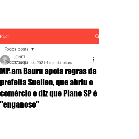
Post
Todos posts
JCNET
Todos posts
27 de jan. de 2021
4 min de leitura
MP em Bauru apoia regras da
destaque,
prefeita Suellen, que abriu o
comércio e diz que Plano SP é
"enganoso"