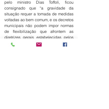
pelo ministro Dias Toffoli, ficou 
consignado que “a gravidade da 
situação requer a tomada de medidas 
voltadas ao bem comum, e os decretos 
municipais não podem impor normas 
de flexibilização que afrontem as 
diretrizes gerais estabelecidas pelos 
governos estaduais”.
A pasta estadual também destaca que 
o Plano SP é abastecido com 
informações fornecidas pelas próprias 
instituições de saúde municipais e 
estaduais, e corroboram, justamente, 
com a ocupação de leitos observada 
na entrevista concedida pelo promotor 
- o que já é motivo fundamental a 
maiores restrições.
“Por fim, fica o registro que, com as 
providências do governo do Estado, foi 