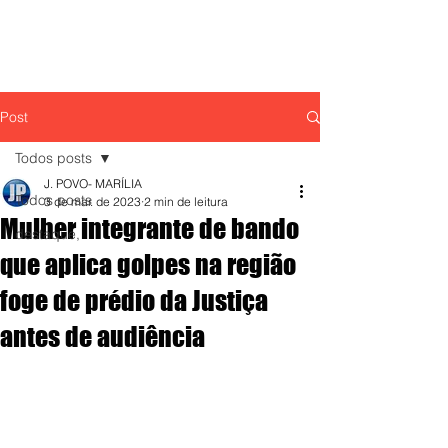
Post
Todos posts
J. POVO- MARÍLIA
Todos posts
3 de mar. de 2023
2 min de leitura
Mulher integrante de bando
destaque,
que aplica golpes na região
foge de prédio da Justiça
antes de audiência