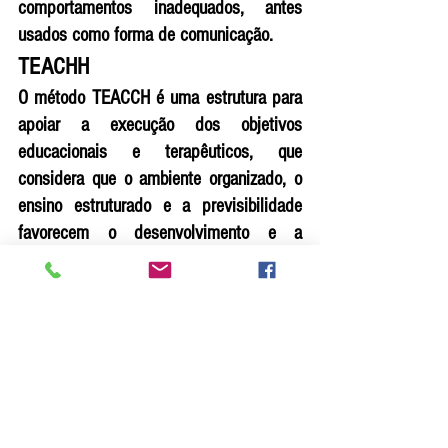
comportamentos inadequados, antes 
usados como forma de comunicação.
TEACHH
O método TEACCH é uma estrutura para 
apoiar a execução dos objetivos 
educacionais e terapêuticos, que 
considera que o ambiente organizado, o 
ensino estruturado e a previsibilidade 
favorecem o desenvolvimento e a 
aprendizagem de pessoas com autismo. 
O princípio básico é considerar as 
habilidades, interesses e necessidades 
do indivíduo, evitando distrações e 
mantendo a motivação por meio da 
utilização de reforços apropriados. Dessa 
forma, é esperada a redução dos 