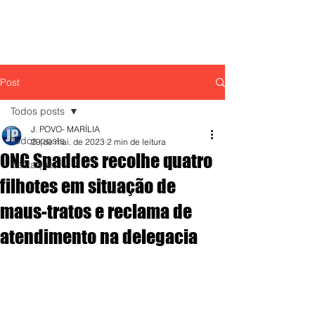
Post
Todos posts
J. POVO- MARÍLIA
Todos posts
29 de mai. de 2023
2 min de leitura
ONG Spaddes recolhe quatro
destaque,
filhotes em situação de
maus-tratos e reclama de
atendimento na delegacia