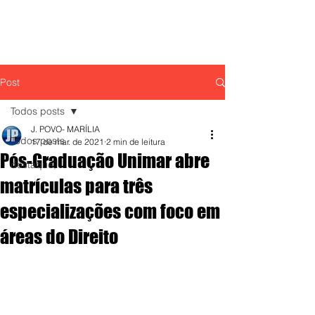
Post
Todos posts
J. POVO- MARÍLIA
Todos posts
17 de mar. de 2021
2 min de leitura
Pós-Graduação Unimar abre
destaque,
matrículas para três
especializações com foco em
áreas do Direito