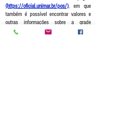
(https://oficial.unimar.br/pos/)
, em que 
também é possível encontrar valores e 
outras informações sobre a grade 
curricular. Se preferir, entre em contato 
com a Secretaria da Pós-Graduação pelo 
telefone (14) 2105-4100.
Ver tudo
Posts recentes