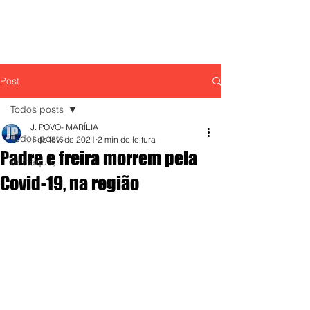
Post
Todos posts
J. POVO- MARÍLIA
Todos posts
1 de fev. de 2021
2 min de leitura
Padre e freira morrem pela
destaque,
Covid-19, na região