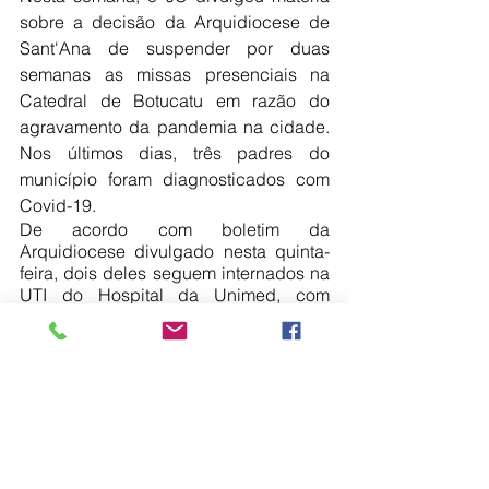
sobre a decisão da Arquidiocese de 
Sant'Ana de suspender por duas 
semanas as missas presenciais na 
Catedral de Botucatu em razão do 
agravamento da pandemia na cidade. 
Nos últimos dias, três padres do 
município foram diagnosticados com 
Covid-19.
De acordo com boletim da 
Arquidiocese divulgado nesta quinta-
feira, dois deles seguem internados na 
UTI do Hospital da Unimed, com 
quadro estável, e, o terceiro, se 
recupera em casa. Nesta sexta-feira 
(29), a taxa de ocupação dos leitos de 
UTI Covid no HCFMB era de 106% 
(além dos 30 leitos para a doença, 
outros dois foram disponibilizados pelo 
hospital).