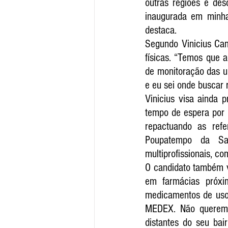
outras regiões e des
inaugurada em minha
destaca. 
Segundo Vinicius Cam
físicas. “Temos que a
de monitoração das u
e eu sei onde buscar 
Vinicius visa ainda 
tempo de espera por 
repactuando as ref
Poupatempo da Sa
multiprofissionais, c
O candidato também v
em farmácias próxim
medicamentos de uso c
MEDEX. Não queremos
distantes do seu bai