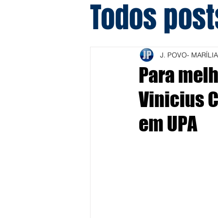
Todos post
J. POVO- MARÍLIA
Para melh
Vinicius 
em UPA