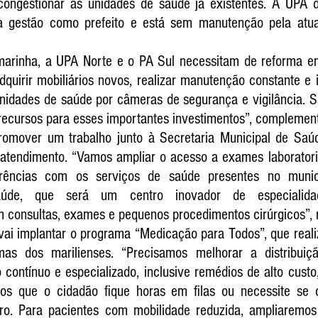
congestionar as unidades de saúde já existentes. A UPA d
 gestão como prefeito e está sem manutenção pela atual 
arinha, a UPA Norte e o PA Sul necessitam de reforma em
dquirir mobiliários novos, realizar manutenção constante e 
nidades de saúde por câmeras de segurança e vigilância. Sa
recursos para esses importantes investimentos”, complement
promover um trabalho junto à Secretaria Municipal de Saúd
atendimento. “Vamos ampliar o acesso a exames laboratori
erências com os serviços de saúde presentes no municí
úde, que será um centro inovador de especialida
om consultas, exames e pequenos procedimentos cirúrgicos”, r
ai implantar o programa “Medicação para Todos”, que realiz
as dos marilienses. “Precisamos melhorar a distribuiç
ontínuo e especializado, inclusive remédios de alto custo, 
 que o cidadão fique horas em filas ou necessite se de
rro. Para pacientes com mobilidade reduzida, ampliaremos