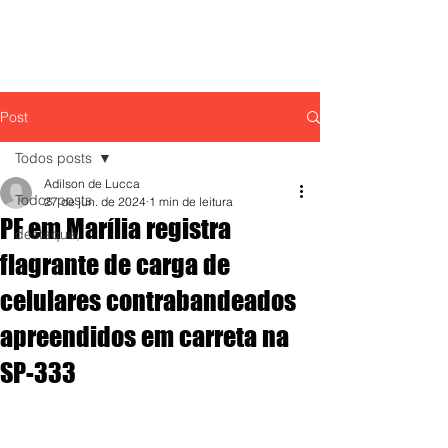
Post
Todos posts
Adilson de Lucca
Todos posts
27 de jun. de 2024
1 min de leitura
PF em Marília registra
destaque,
flagrante de carga de
celulares contrabandeados
apreendidos em carreta na
SP-333