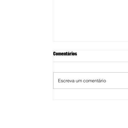
Comentários
Escreva um comentário
Vereadora Fabiana Camarinha
solicita reestruturação para
reforço na saúde pública em
Marília