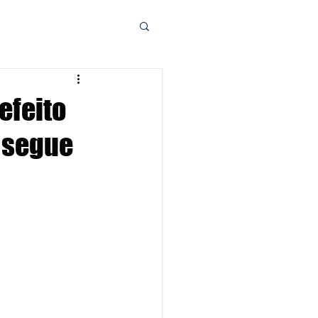
efeito
o segue