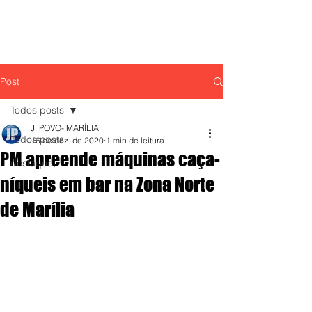
Post
Todos posts
J. POVO- MARÍLIA
Todos posts
16 de dez. de 2020
1 min de leitura
PM apreende máquinas caça-
destaque,
níqueis em bar na Zona Norte
de Marília