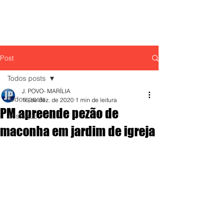
Post
Todos posts
J. POVO- MARÍLIA
Todos posts
16 de dez. de 2020
1 min de leitura
PM apreende pezão de
destaque,
maconha em jardim de igreja