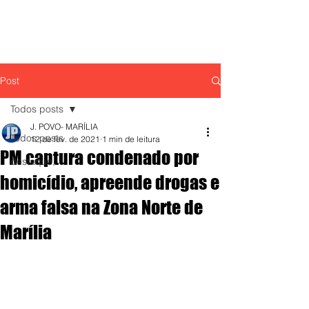
Post
Todos posts
J. POVO- MARÍLIA
Todos posts
12 de fev. de 2021
1 min de leitura
PM captura condenado por
destaque,
homicídio, apreende drogas e
arma falsa na Zona Norte de
Marília