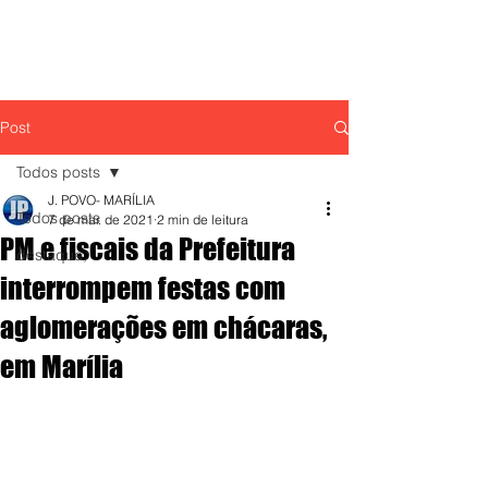
Post
Todos posts
J. POVO- MARÍLIA
Todos posts
7 de mar. de 2021
2 min de leitura
PM e fiscais da Prefeitura
destaque,
interrompem festas com
aglomerações em chácaras,
em Marília