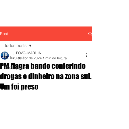
Post
Todos posts
J. POVO- MARÍLIA
Todos posts
23 de abr. de 2024
1 min de leitura
PM flagra bando conferindo
destaque,
drogas e dinheiro na zona sul.
Um foi preso