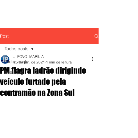
Post
Todos posts
J. POVO- MARÍLIA
Todos posts
25 de jan. de 2021
1 min de leitura
PM flagra ladrão dirigindo
destaque,
veículo furtado pela
contramão na Zona Sul