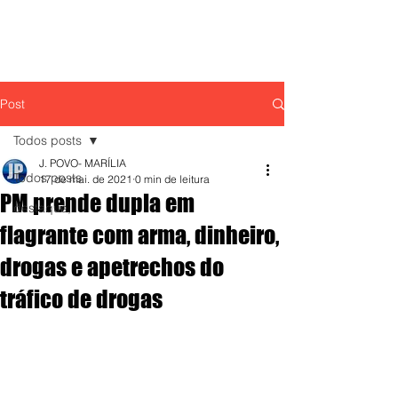
Post
Todos posts
J. POVO- MARÍLIA
Todos posts
17 de mai. de 2021
0 min de leitura
PM prende dupla em
destaque,
flagrante com arma, dinheiro,
drogas e apetrechos do
tráfico de drogas