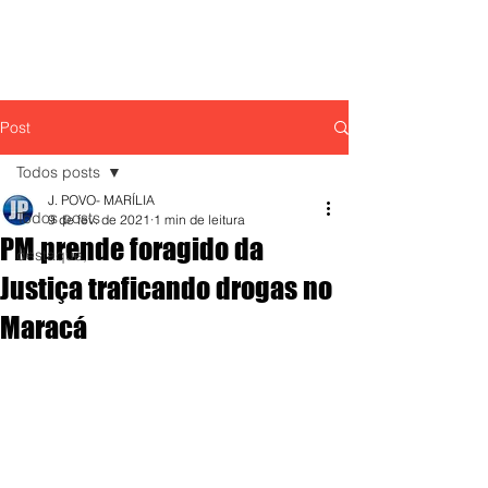
Post
Todos posts
J. POVO- MARÍLIA
Todos posts
9 de fev. de 2021
1 min de leitura
PM prende foragido da
destaque,
Justiça traficando drogas no
Maracá