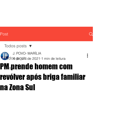
Post
Todos posts
J. POVO- MARÍLIA
Todos posts
4 de jun. de 2021
1 min de leitura
PM prende homem com
destaque,
revólver após briga familiar
na Zona Sul