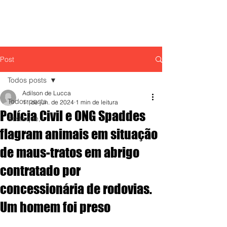
Post
Todos posts
Adilson de Lucca
Todos posts
11 de jun. de 2024
1 min de leitura
Polícia Civil e ONG Spaddes
destaque,
flagram animais em situação
de maus-tratos em abrigo
contratado por
concessionária de rodovias.
Um homem foi preso