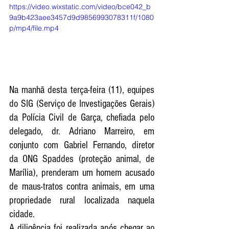
https://video.wixstatic.com/video/bce042_b
9a9b423aee3457d9d9856993078311f/1080
p/mp4/file.mp4
Na manhã desta terça-feira (11), equipes 
do SIG (Serviço de Investigações Gerais) 
da Polícia Civil de Garça, chefiada pelo 
delegado, dr. Adriano Marreiro, em 
conjunto com Gabriel Fernando, diretor 
da ONG Spaddes (proteção animal, de 
Marília), prenderam um homem acusado 
de maus-tratos contra animais, em uma 
propriedade rural localizada naquela 
cidade. 
A diligência foi realizada após chegar ao 