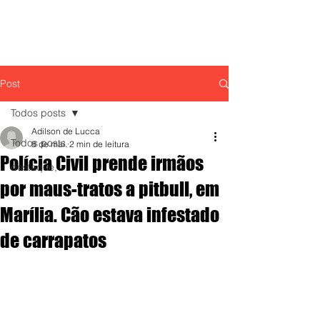
Post
Todos posts
Adilson de Lucca
Todos posts
8 de mai.
2 min de leitura
Polícia Civil prende irmãos
destaque,
por maus-tratos a pitbull, em
Marília. Cão estava infestado
de carrapatos