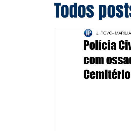
Todos post
J. POVO- MARÍLIA
Polícia C
com ossa
Cemitério