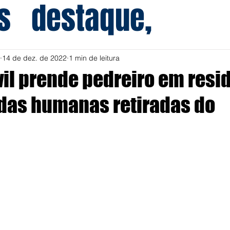
s
destaque,
14 de dez. de 2022
1 min de leitura
ivil prende pedreiro em resi
das humanas retiradas do