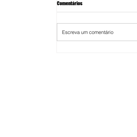
Comentários
Escreva um comentário
Vereadora Fabiana Camarinha
solicita reestruturação para
reforço na saúde pública em
Marília