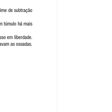
rime de subtração 
m túmulo há mais 
so em liberdade. 
A Polícia Civil segue com as investigações para localizar o dono da casa onde estavam as ossadas. 