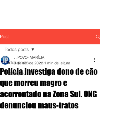
Post
Todos posts
J. POVO- MARÍLIA
Todos posts
8 de set. de 2022
1 min de leitura
Polícia investiga dono de cão
destaque,
que morreu magro e
acorrentado na Zona Sul. ONG
denunciou maus-tratos