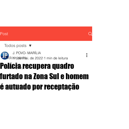
Post
Todos posts
J. POVO- MARÍLIA
Todos posts
11 de mai. de 2022
1 min de leitura
Polícia recupera quadro
destaque,
furtado na Zona Sul e homem
é autuado por receptação