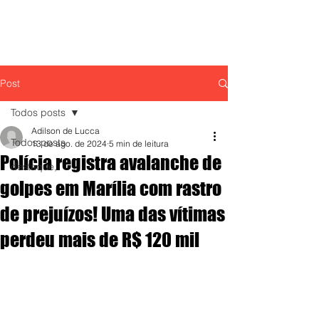
Post
Todos posts
Adilson de Lucca
Todos posts
13 de ago. de 2024
5 min de leitura
Polícia registra avalanche de
destaque,
golpes em Marília com rastro
de prejuízos! Uma das vítimas
perdeu mais de R$ 120 mil