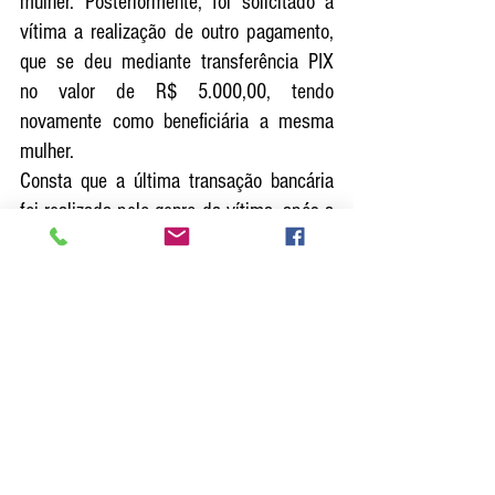
mulher. Posteriormente, foi solicitado à 
vítima a realização de outro pagamento, 
que se deu mediante transferência PIX 
no valor de R$ 5.000,00, tendo 
novamente como beneficiária a mesma 
mulher.
Consta que a última transação bancária 
foi realizada pelo genro da vítima, após a 
mesma transferir a quantia para ele. 
Posteriormente, a vítima entrou em 
contato com a sua filha, momento em 
que foi informada de que ela não 
solicitou qualquer quantia em dinheiro, 
tratando-se de golpe. 
CASO 7
 - Um rapaz de 26 anos, 
residente na Avenida José Camargo de 
Oliveira, Jardim Eldorado, zona oeste, 