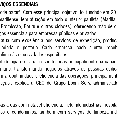
VIÇOS ESSENCIAIS
ode parar". Com esse principal objetivo, foi fundado em 20
riliense, tem atuação em todo o interior paulista (Marília,
, Promissão, Bauru e outras cidades), oferecendo mão de ob
ços essenciais para empresas públicas e privadas.
atua com excelência nos serviços de expedição, produçã
 zeladoria e portaria. Cada empresa, cada cliente, rece
alinha às necessidades específicas.
todologia de trabalho são focadas principalmente na capac
umano, transformando negócios através de pessoas dedica
m a continuidade e eficiência das operações, principalmen
ução", explica a CEO do Grupo Login Serv, administrad
s áreas com notável eficiência, incluindo indústrias, hospitais
cos e condomínios, também com serviços de limpeza indust