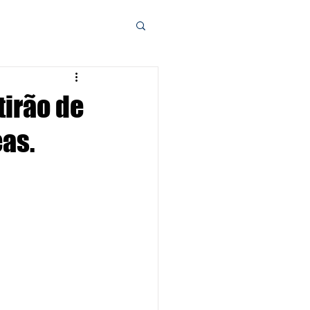
tirão de
as.