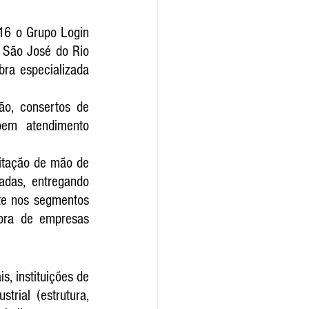
16 o Grupo Login 
 São José do Rio 
ra especializada 
o, consertos de 
bem atendimento 
itação de mão de 
das, entregando 
te nos segmentos 
ora de empresas 
, instituições de 
rial (estrutura, 