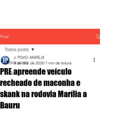
Post
Todos posts
J. POVO- MARÍLIA
Todos posts
9 de dez. de 2020
1 min de leitura
PRE apreende veículo
destaque,
recheado de maconha e
skank na rodovia Marília a
Bauru