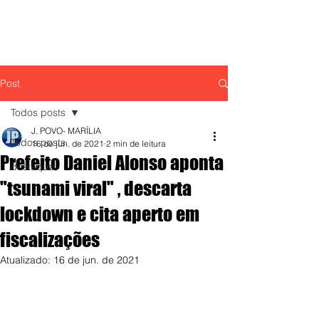
Post
Todos posts
J. POVO- MARÍLIA
Todos posts
16 de jun. de 2021
2 min de leitura
Prefeito Daniel Alonso aponta
destaque,
"tsunami viral" , descarta
lockdown e cita aperto em
fiscalizações
Atualizado:
16 de jun. de 2021