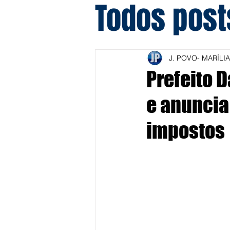
Todos post
J. POVO- MARÍLIA
Prefeito D
e anuncia
impostos