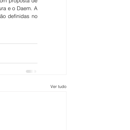
om proposta de 
ura e o Daem. A 
o definidas no 
Ver tudo