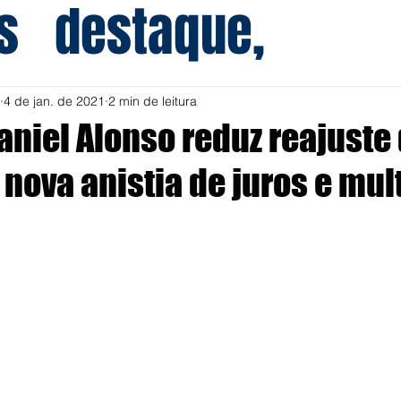
s
destaque,
4 de jan. de 2021
2 min de leitura
aniel Alonso reduz reajuste
 nova anistia de juros e mu