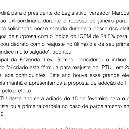
dirá para o presidente do Legislativo, vereador Marco
o extraordinária durante o recesso de janeiro para vo
ito solicitação nesse sentido durante a posse dos eleit
gos de surpresa com o índice do IGPM de 24,5% para e
licou decreto com o reajuste no último dia de seu prime
ndice muito salgado", apontou.
cipal da Fazenda, Levi Gomes, considerou o índice
do foi criado esta fórmula para reajuste do IPTU,. em 2
l aos contribuintes. Este ano houve essa grande ele
ela manhã e apresentamos a proposta de adoção do IPC
 pelo prefeito". 
TU deste ano será adiado de 15 de fevereiro para o d
sta ou a primeira parcela no caso de parcelamento en
2. 