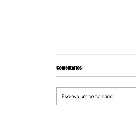
Comentários
Escreva um comentário
Unimar abre inscrições de
cursos de especializações para 
segundo semestre