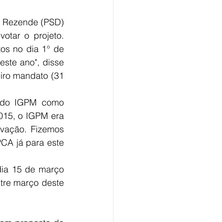
s Rezende (PSD) 
tar o projeto. 
os no dia 1° de 
ste ano", disse 
iro mandato (31 
 do IGPM como 
015, o IGPM era 
vação. Fizemos 
A já para este 
ia 15 de março 
tre março deste 