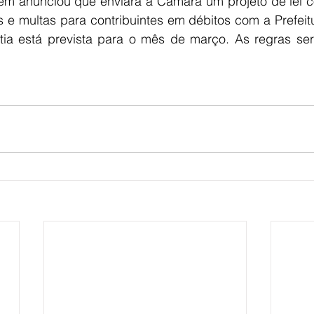
ém anunciou que enviará à Câmara um projeto de lei c
os e multas para contribuintes em débitos com a Prefeit
tia está prevista para o mês de março. As regras serã