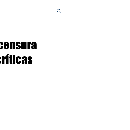
 censura
críticas