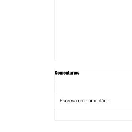
Comentários
Escreva um comentário
Unimar abre inscrições de
cursos de especializações para 
segundo semestre