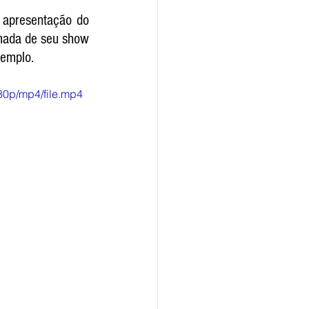
 apresentação do 
mada de seu show 
xemplo.
80p/mp4/file.mp4