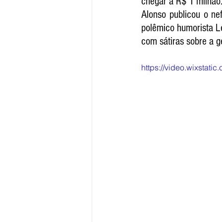
chegar a R$ 1 milhão.
Alonso publicou o ne
polêmico humorista L
com sátiras sobre a g
https://video.wixsta