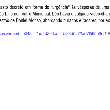
 
fasto decreto em forma de "urgência" às vésperas de uma
éo Lins no Teatro Municipal. Léo havia divulgado vídeo-cha
estão de Daniel Alonso, abordando buracos e radares, por e
tic.com/video/bce042_c2ad4d296cde4bf28d6c72ad7f595b3e/10