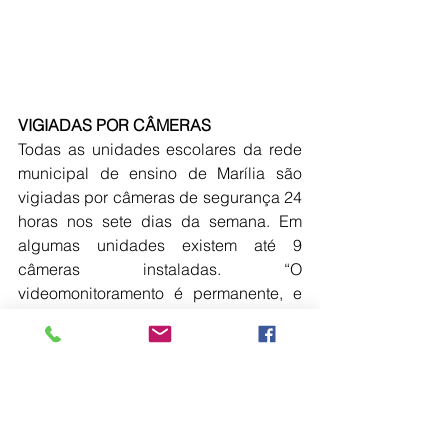
VIGIADAS POR CÂMERAS
Todas as unidades escolares da rede 
municipal de ensino de Marília são 
vigiadas por câmeras de segurança 24 
horas nos sete dias da semana. Em 
algumas unidades existem até 9 
câmeras instaladas. “O 
videomonitoramento é permanente, e 
além dos pontos internos das escolas, 
as câmeras conseguem captar áreas 
externas. Toda movimentação é 
acompanhada pela central operacional 
e, além das câmeras, o sistema de 
vigilância inclui alarmes”, 