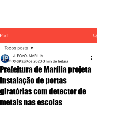
Post
Todos posts
J. POVO- MARÍLIA
Todos posts
6 de abr. de 2023
3 min de leitura
Prefeitura de Marília projeta
destaque,
instalação de portas
giratórias com detector de
metais nas escolas