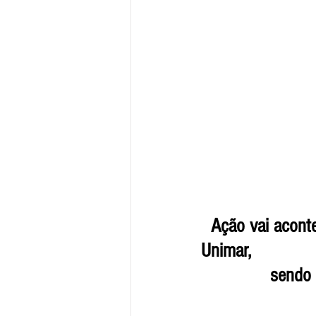
  Ação vai acontecer neste sábado (15), das 8h às 19h, no ginásio da 
Unimar, 
       