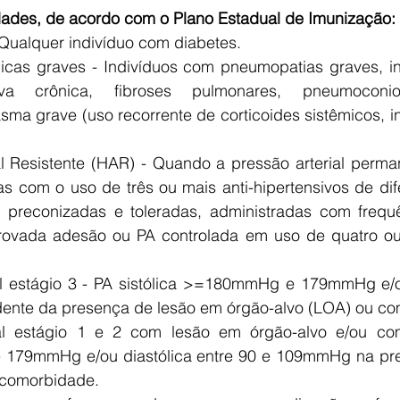
dades, de acordo com o Plano Estadual de Imunização:
- Qualquer indivíduo com diabetes.
icas graves - Indivíduos com pneumopatias graves, in
iva crônica, fibroses pulmonares, pneumoconios
ma grave (uso recorrente de corticoides sistêmicos, in
al Resistente (HAR) - Quando a pressão arterial perm
com o uso de três ou mais anti-hipertensivos de dife
preconizadas e toleradas, administradas com frequ
ovada adesão ou PA controlada em uso de quatro ou
ial estágio 3 - PA sistólica >=180mmHg e 179mmHg e/ou
nte da presença de lesão em órgão-alvo (LOA) ou co
ial estágio 1 e 2 com lesão em órgão-alvo e/ou co
0 e 179mmHg e/ou diastólica entre 90 e 109mmHg na pre
 comorbidade.