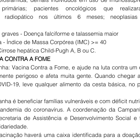
s primárias; pacientes oncológicos que realizar
u radiopático nos últimos 6 meses; neoplasias 
 graves - Doença falciforme e talassemia maior
a - Índice de Massa Corpórea (IMC) >= 40
Cirrose hepática Child-Pugh A, B ou C.
A CONTRA A FOME
ha: Vacina Contra a Fome, e ajude na luta contra um ou
nte perigoso e afeta muita gente. Quando chegar a
VID-19, leve qualquer alimento da cesta básica, no p
ha é beneficiar famílias vulneráveis e com déficit nutri
pandemia do coronavírus. A coordenação da Campanh
retaria de Assistência e Desenvolvimento Social e 
idariedade.
acinação haverá uma caixa identificada para a doação.