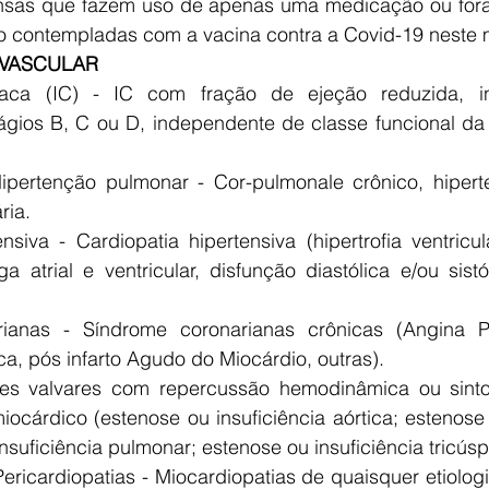
nsas que fazem uso de apenas uma medicação ou foram
o contempladas com a vacina contra a Covid-19 neste
VASCULAR
aca (IC) - IC com fração de ejeção reduzida, int
ágios B, C ou D, independente de classe funcional da 
ipertenção pulmonar - Cor-pulmonale crônico, hipert
ria.
ensiva - Cardiopatia hipertensiva (hipertrofia ventricu
a atrial e ventricular, disfunção diastólica e/ou sistó
rianas - Síndrome coronarianas crônicas (Angina Pec
ca, pós infarto Agudo do Miocárdio, outras).
ões valvares com repercussão hemodinâmica ou sint
cárdico (estenose ou insuficiência aórtica; estenose o
insuficiência pulmonar; estenose ou insuficiência tricúsp
Pericardiopatias - Miocardiopatias de quaisquer etiologi