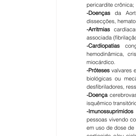
pericardite crônica;
-Doenças
 da Aort
dissecções, hemato
-Arritmias
 cardíaca
associada (fibrilação 
-Cardiopatias
 cong
hemodinâmica, cris
miocárdico.
-Próteses
 valvares 
biológicas ou mecâ
desfibriladores, res
-Doença
 cerebrovas
isquêmico transitóri
-Imunossuprimidos
pessoas vivendo co
em uso de dose de 
corticoide e/ou ci