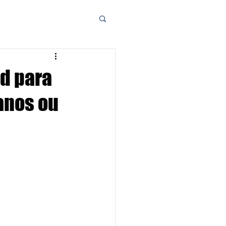
id para
anos ou