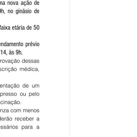
uma nova ação de 
, no ginásio de 
ixa etária de 50 
ndamento prévio 
 14, às 9h.
rovação dessas 
crição médica, 
sentação de um 
resso ou pelo 
acinação.
enza com menos 
erão receber a 
sários para a 