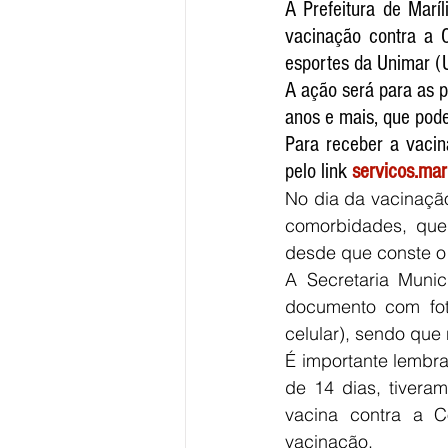
A Prefeitura de Marí
vacinação contra a C
esportes da Unimar (U
A ação será para as 
anos e mais, que pode
Para receber a vacin
pelo link 
servicos.mar
No dia da vacinaçã
comorbidades, que 
desde que conste o
A Secretaria Munic
documento com fot
celular), sendo que
É importante lembr
de 14 dias, tivera
vacina contra a C
vacinação.