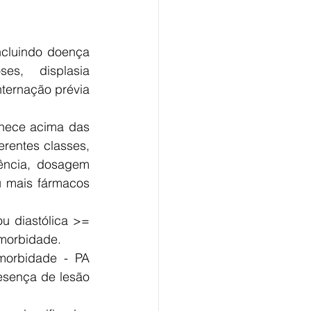
cluindo doença 
es, displasia 
ternação prévia 
anece acima das 
rentes classes, 
ência, dosagem 
 mais fármacos 
 diastólica >= 
morbidade.
morbidade - PA 
sença de lesão 