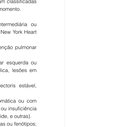
 classificadas 
 momento.
ermediária ou 
New York Heart 
enção pulmonar 
lar esquerda ou 
lica, lesões em 
toris estável, 
omática ou com 
u insuficiência 
ide, e outras).
as ou fenótipos; 