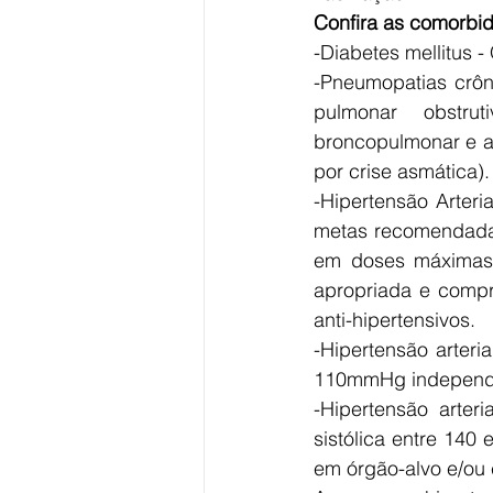
Confira as comorbi
-Diabetes mellitus 
-Pneumopatias crôn
pulmonar obstrut
broncopulmonar e as
por crise asmática).
-Hipertensão Arteri
metas recomendadas 
em doses máximas 
apropriada e compr
anti-hipertensivos.
-Hipertensão arter
110mmHg independe
-Hipertensão arter
sistólica entre 14
em órgão-alvo e/ou