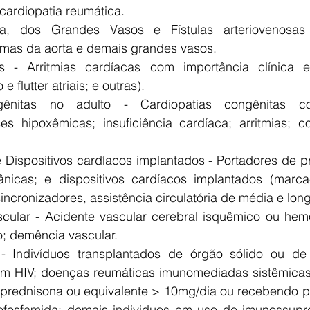
 cardiopatia reumática.
a, dos Grandes Vasos e Fístulas arteriovenosas 
mas da aorta e demais grandes vasos.
s - Arritmias cardíacas com importância clínica e/
e flutter atriais; e outras).
ênitas no adulto - Cardiopatias congênitas co
es hipoxêmicas; insuficiência cardíaca; arritmias; c
e Dispositivos cardíacos implantados - Portadores de pr
nicas; e dispositivos cardíacos implantados (marca-
sincronizadores, assistência circulatória de média e lo
cular - Acidente vascular cerebral isquêmico ou hemo
o; demência vascular.
 - Indivíduos transplantados de órgão sólido ou de
m HIV; doenças reumáticas imunomediadas sistêmicas 
prednisona ou equivalente > 10mg/dia ou recebendo pu
clofosfamida; demais individuos em uso de imunossupr