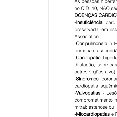
As pessoas hiperte
no CID I10, NÃO sã
DOENÇAS CARDIO
-Insuficiência
 cardí
preservada; em est
Association.
-Cor-pulmonale
 e H
primária ou secundá
-Cardiopatia
 hipert
dilatação, sobrecarg
outros órgãos-alvo).
-Síndromes
 corona
cardiopatia isquêmi
-Valvopatias
 - Les
comprometimento mio
mitral; estenose ou 
-Miocardiopatias
 e 