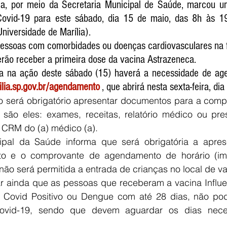
lia, por meio da Secretaria Municipal de Saúde, marcou 
ovid-19 para este sábado, dia 15 de maio, das 8h às 19h
niversidade de Marília).
pessoas com comorbidades ou doenças cardiovasculares na fa
rão receber a primeira dose da vacina Astrazeneca.
a na ação deste sábado (15) haverá a necessidade de age
ilia.sp.gov.br/agendamento
 , que abrirá nesta sexta-feira, dia
o será obrigatório apresentar documentos para a comp
são eles: exames, receitas, relatório médico ou pres
 CRM do (a) médico (a).
ipal da Saúde informa que será obrigatória a apre
o e o comprovante de agendamento de horário (imp
 não será permitida a entrada de crianças no local de v
ar ainda que as pessoas que receberam a vacina Influ
m Covid Positivo ou Dengue com até 28 dias, não pod
ovid-19, sendo que devem aguardar os dias neces