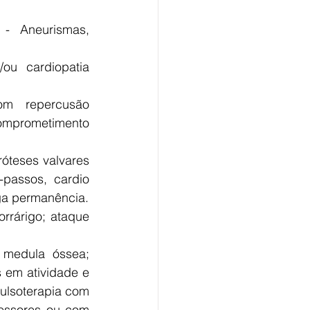
- Aneurismas, 
ou cardiopatia 
m repercusão 
omprometimento 
óteses valvares 
passos, cardio 
nga permanência.
rrárigo; ataque 
 medula óssea; 
em atividade e 
lsoterapia com 
essores ou com 