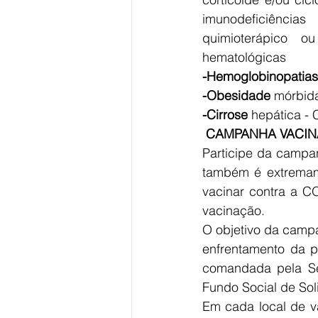
imunodeficiência
quimioterápico o
hematológicas
-Hemoglobinopatias
-Obesidade
 mórbid
-Cirrose 
hepática - 
CAMPANHA VACIN
Participe da campan
também é extremame
vacinar contra a CO
vacinação.
O objetivo da campan
enfrentamento da 
comandada pela Sec
Fundo Social de Sol
Em cada local de v