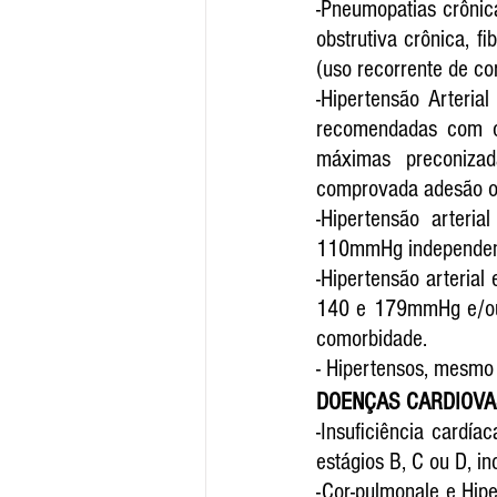
-Pneumopatias crônic
obstrutiva crônica, 
(uso recorrente de cor
-Hipertensão Arteria
recomendadas com o 
máximas preconizad
comprovada adesão ou
-Hipertensão arter
110mmHg independent
-Hipertensão arterial
140 e 179mmHg e/ou 
comorbidade.
- Hipertensos, mesmo
DOENÇAS CARDIOV
-Insuficiência cardía
estágios B, C ou D, i
-Cor-pulmonale e Hipe