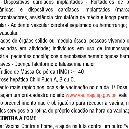
e Dispositivos cardíacos implantados - Portadores de pr
nicas; e dispositivos cardíacos implantados (marca-
ncronizadores, assistência circulatória de média e longa per
ar - Acidente vascular cerebral isquêmico ou hemorrárigo; 
vascular.
antados de órgãos sólido ou medula óssea; pessoas vivendo 
mediadas em atividade; indivíduos em uso de imunossup
ária; pacientes oncológicos e neoplasias hematológicas hem
aves - Doença falciforme e talassemia maior
 Índice de Massa Corpórea (IMC) >= 40
rrose hepática Child-Pugh A, B ou C.
ento mais rápido nos locais de vacinação no dia da 1ª Dose, 
façam um pré-cadastro no site 
www.vacinaja.sp.gov.br
. Vale
 preenchimento não é obrigatório para receber a vacina, ma
os serviços e a rotina do próprio cidadão na hora da vacina
CONTRA A FOME
: Vacina Contra a Fome, e ajude na luta contra um outro "v