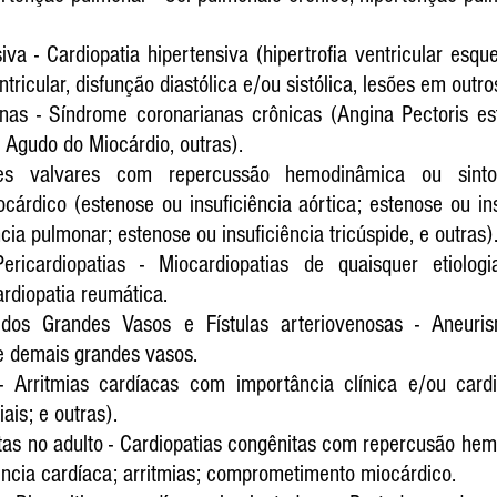
iva - Cardiopatia hipertensiva (hipertrofia ventricular esque
ntricular, disfunção diastólica e/ou sistólica, lesões em outro
nas - Síndrome coronarianas crônicas (Angina Pectoris está
o Agudo do Miocárdio, outras).
ões valvares com repercussão hemodinâmica ou sint
rdico (estenose ou insuficiência aórtica; estenose ou insuf
cia pulmonar; estenose ou insuficiência tricúspide, e outras)
ericardiopatias - Miocardiopatias de quaisquer etiologi
ardiopatia reumática.
dos Grandes Vasos e Fístulas arteriovenosas - Aneurism
 demais grandes vasos.
 - Arritmias cardíacas com importância clínica e/ou cardi
riais; e outras).
tas no adulto - Cardiopatias congênitas com repercusão hemo
ência cardíaca; arritmias; comprometimento miocárdico.