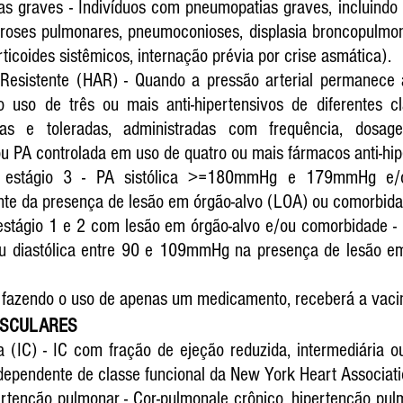
as graves - Indivíduos com pneumopatias graves, incluindo
fibroses pulmonares, pneumoconioses, displasia broncopulmo
ticoides sistêmicos, internação prévia por crise asmática).
l Resistente (HAR) - Quando a pressão arterial permanece
uso de três ou mais anti-hipertensivos de diferentes cl
as e toleradas, administradas com frequência, dosage
 PA controlada em uso de quatro ou mais fármacos anti-hip
ial estágio 3 - PA sistólica >=180mmHg e 179mmHg e/ou
e da presença de lesão em órgão-alvo (LOA) ou comorbida
 estágio 1 e 2 com lesão em órgão-alvo e/ou comorbidade - P
diastólica entre 90 e 109mmHg na presença de lesão em 
 fazendo o uso de apenas um medicamento, receberá a vaci
ASCULARES
ca (IC) - IC com fração de ejeção reduzida, intermediária o
ndependente de classe funcional da New York Heart Associati
rtenção pulmonar - Cor-pulmonale crônico, hipertenção pulm