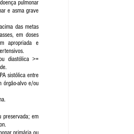
 doença pulmonar 
nar e asma grave 
 acima das metas 
asses, em doses 
m apropriada e 
ertensivos.
 diastólica >= 
de.
A sistólica entre 
órgão-alvo e/ou 
na.
u preservada; em 
on.
onar primária ou 