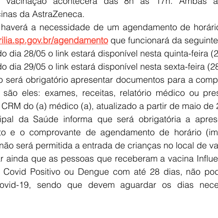
 vacinação acontecerá das 8h às 17h. Ambas as
cinas da AstraZeneca.
 haverá a necessidade de um agendamento de horário 
rilia.sp.gov.br/agendamento
que funcionará da seguinte
o dia 28/05 o link estará disponível nesta quinta-feira (2
o dia 29/05 o link estará disponível nesta sexta-feira (2
o será obrigatório apresentar documentos para a comp
são eles: exames, receitas, relatório médico ou pres
CRM do (a) médico (a), atualizado a partir de maio de 
ipal da Saúde informa que será obrigatória a apre
o e o comprovante de agendamento de horário (imp
 não será permitida a entrada de crianças no local de v
ar ainda que as pessoas que receberam a vacina Influ
m Covid Positivo ou Dengue com até 28 dias, não pod
ovid-19, sendo que devem aguardar os dias neces