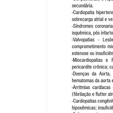
secundária.
-Cardiopatia hipertens
sobrecarga atrial e ve
-Síndromes coronaria
isquêmica, pós infart
-Valvopatias - Les
comprometimento miocá
estenose ou insuficiên
-Miocardiopatias e P
pericardite crônica; c
-Doenças da Aorta, 
hematomas da aorta e
-Arritmias cardíacas
(fibrilação e flutter at
-Cardiopatias congêni
hipoxêmicas; insufici