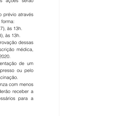
 ações serão 
prévio através 
 forma:
7), às 13h.
8), às 13h.
rovação dessas 
crição médica, 
2020.
sentação de um 
resso ou pelo 
acinação.
enza com menos 
erão receber a 
sários para a 