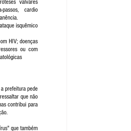
óteses valvares 
passos, cardio 
manência.
ataque isquêmico 
com HIV; doenças 
ressores ou com 
atológicas
a prefeitura pede 
 ressaltar que não 
s contribui para 
ção.
írus" que também 