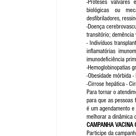
-Próteses valvares 
biológicas ou mecâ
desfibriladores, ressi
-Doença cerebrovascul
transitório; demência 
- Indivíduos transpl
inflamatórias imuno
imunodeficiência prim
-Hemoglobinopatias gr
-Obesidade mórbida -
-Cirrose hepática - Ci
Para tornar o atendim
para que as pessoas 
é um agendamento e o
melhorar a dinâmica d
CAMPANHA VACINA 
Participe da campanha