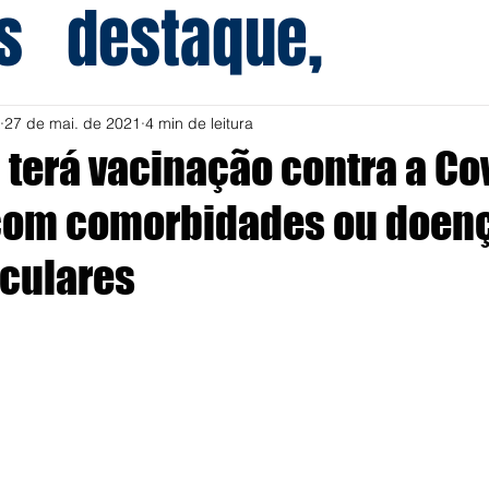
s
destaque,
27 de mai. de 2021
4 min de leitura
a terá vacinação contra a Co
com comorbidades ou doen
culares