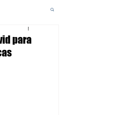
vid para
ças