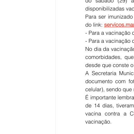
do sábado (29) a
disponibilizadas va
Para ser imunizado
do link: 
servicos.ma
- Para a vacinação d
- Para a vacinação d
No dia da vacinaçã
comorbidades, que 
desde que conste o 
A Secretaria Munic
documento com fot
celular), sendo que
É importante lembr
de 14 dias, tivera
vacina contra a C
vacinação.