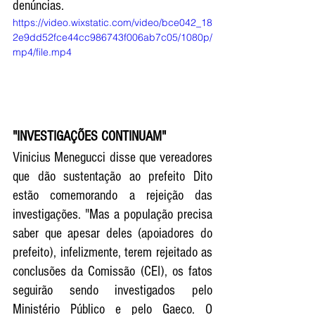
denúncias. 
https://video.wixstatic.com/video/bce042_18
2e9dd52fce44cc986743f006ab7c05/1080p/
mp4/file.mp4
"INVESTIGAÇÕES CONTINUAM"
Vinicius Menegucci disse que vereadores 
que dão sustentação ao prefeito Dito 
estão comemorando a 
rejeição das 
investigações. "Mas a população precisa 
saber que apesar deles (apoiadores do 
prefeito), infelizmente, terem rejeitado as 
conclusões da Comissão (CEI), os fatos 
seguirão sendo investigados pelo 
Ministério Público e pelo Gaeco. O 