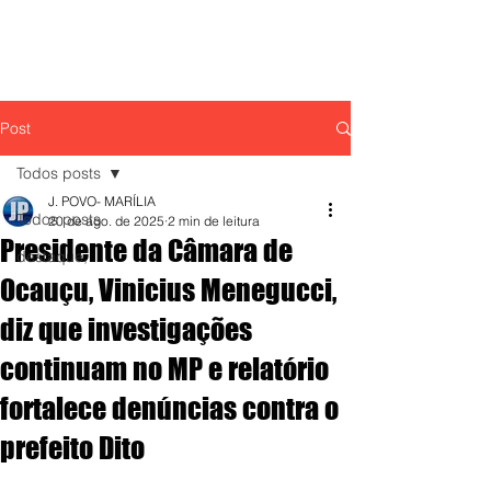
Post
Todos posts
J. POVO- MARÍLIA
Todos posts
20 de ago. de 2025
2 min de leitura
Presidente da Câmara de
destaque,
Ocauçu, Vinicius Menegucci,
diz que investigações
continuam no MP e relatório
fortalece denúncias contra o
prefeito Dito