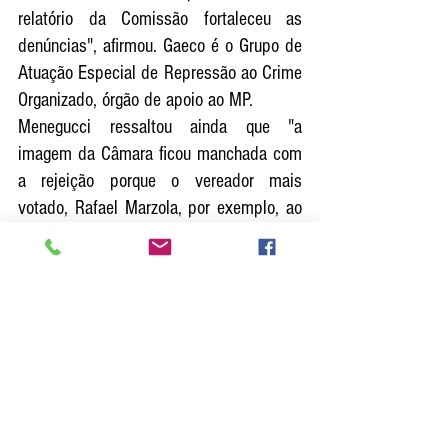
relatório da Comissão fortaleceu as 
denúncias", afirmou. Gaeco é o 
Grupo de 
Atuação Especial de Repressão ao Crime 
Organizado, órgão de apoio ao MP. 
Menegucci ressaltou ainda que "a 
imagem da Câmara ficou manchada com 
a rejeição porque o vereador mais 
votado, Rafael Marzola, por exemplo, ao 
invés de votar a favor do povo, votou a 
favor do prefeito, com tom de deboche".
O presidente da Câmara de Ocauçu 
afirmou ainda que "a rejeição das 
investigações contra o prefeito foi 
decidida por vereadores que têm a 
família com cargos na Prefeitura e até 
com esposa em empresa terceirizada. 