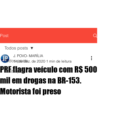
Post
Todos posts
J. POVO- MARÍLIA
Todos posts
14 de dez. de 2020
1 min de leitura
PRF flagra veículo com R$ 500
destaque,
mil em drogas na BR-153.
Motorista foi preso