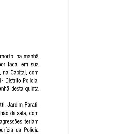
 morto, na manhã 
or faca, em sua 
 na Capital, com 
Distrito Policial 
nhã desta quinta 
i, Jardim Parati. 
chão da sala, com 
gressões teriam 
rícia da Polícia 