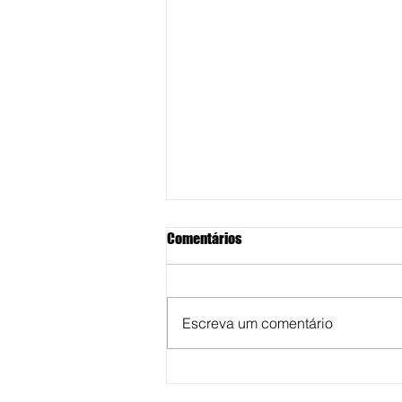
Comentários
Escreva um comentário
DEPUTADO ESTADUAL: Rogerinho
tem candidatura confirmada