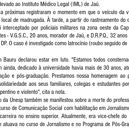
i levado ao Instituto Médico Legal (IML) de Jaú.
a próximas registraram o momento em que o veículo da ví
o local de madrugada. À tarde, a partir do rastreamento do c
i interceptado por policiais militares na zona oeste da Capi
s - V.G.S.C., 20 anos, morador de Jaú, e D.R.P.Q., 32 anos -
P. O caso é investigado como latrocínio (roubo seguido de 
 Bauru declarou estar em luto. "Estamos todos consterna
m ainda, dedicado à universidade havia mais de 30 anos, at
ação e pós-graduação. Prestamos nossa homenagem ao pr
olidariedade aos seus familiares, colegas e estudantes por 
entino e violento", cita a nota.
o da Unesp também se manifestou sobre a morte do profess
 curso de Comunicação Social com habilitação em Jornalismo
carreira no ensino superior. Atualmente, era vice-chefe do
 atuava no curso de Jornalismo e no Programa de Pós-Gra