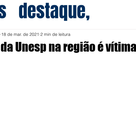
s
destaque,
18 de mar. de 2021
2 min de leitura
 da Unesp na região é vítim