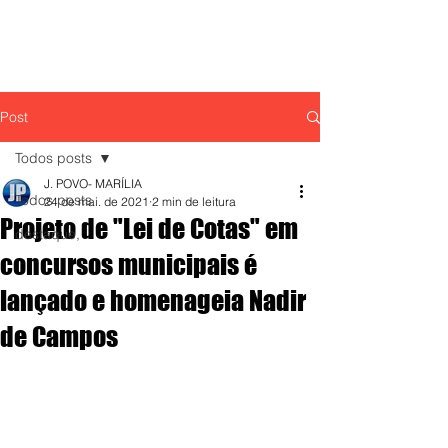
Post
Todos posts
J. POVO- MARÍLIA
Todos posts
24 de mai. de 2021
2 min de leitura
Projeto de "Lei de Cotas" em
destaque,
concursos municipais é
lançado e homenageia Nadir
de Campos