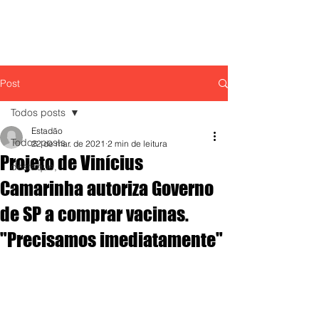
Post
Todos posts
Estadão
Todos posts
22 de mar. de 2021
2 min de leitura
Projeto de Vinícius
destaque,
Camarinha autoriza Governo
de SP a comprar vacinas.
"Precisamos imediatamente"