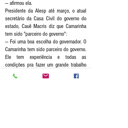
— afirmou ela.
Presidente da Alesp até março, o atual 
secretário da Casa Civil do governo do 
estado, Cauê Macris diz que Camarinha 
tem sido "parceiro do governo":
— Foi uma boa escolha do governador. O 
Camarinha tem sido parceiro do governo. 
Ele tem experiência e todas as 
condições pra fazer um grande trabalho 
— disse Macris.
Apesar de ter na bancada o filho de 
Márcio França, o deputado Caio França, o 
PSB costuma votar com o governo Doria 
com frequência. Por isso, ainda que seja 
considerado um partido de esquerda a 
nível nacional, a sigla tem uma relação 
estreita com os tucanos em São Paulo. O 