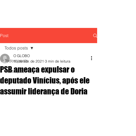
Post
Todos posts
O GLOBO
Todos posts
15 de abr. de 2021
3 min de leitura
PSB ameaça expulsar o
destaque,
deputado Vinícius, após ele
assumir liderança de Doria