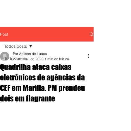
Post
Todos posts
Por Adilson de Lucca
Todos posts
27 de mai. de 2023
1 min de leitura
Quadrilha ataca caixas
destaque,
eletrônicos de agências da
CEF em Marília. PM prendeu
dois em flagrante