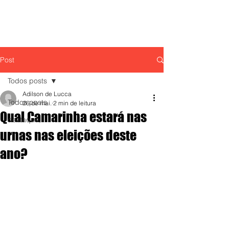
Post
Todos posts
Adilson de Lucca
Todos posts
26 de mai.
2 min de leitura
Qual Camarinha estará nas
destaque,
urnas nas eleições deste
ano?