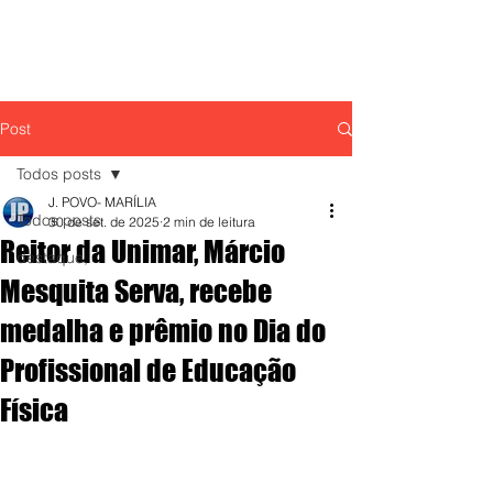
Post
Todos posts
J. POVO- MARÍLIA
Todos posts
30 de set. de 2025
2 min de leitura
Reitor da Unimar, Márcio
destaque,
Mesquita Serva, recebe
medalha e prêmio no Dia do
Profissional de Educação
Física