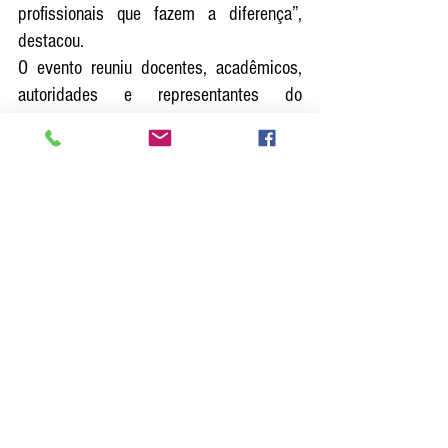
profissionais que fazem a diferença”, 
destacou.
O evento reuniu docentes, acadêmicos, 
autoridades e representantes do 
CREF4/SP. Consolidou, assim, o papel 
da Unimar como referência e parceira 
estratégica na valorização dos 
profissionais.
O profissional de Educação Física tem 
papel fundamental pela promoção da 
saúde e do bem-estar, além da formação 
de cidadãos mais conscientes sobre 
qualidade de vida.
Seu trabalho vai além das academias e 
escolas, alcançam programas de 
reabilitação, projetos sociais e iniciativas 
que incentivam a inclusão e a prática 