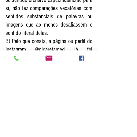
ou sentido ofensivo especificamente para 
si, não fez comparações vexatórias com 
sentidos substanciais de palavras ou 
imagens que ao menos desafiassem o 
sentido literal delas. 
B) Pelo que consta, a página ou perfil do 
Instagram @picaretamed já foi 
desativada e excluídas todas as 
publicações do seu conteúdo. 
C) O requerente nem quis recorrer da 
decisão e que lhe indeferiu a medida 
liminar, ficando aqui ratificada. Na 
verdade, a jurisdição civil não foi criada, 
concebida e estruturada para identificar 
crimes ou ilícitos contra a honra ou 
apontar os seus autores, endereços e 
julgá-los, nem foi idealizada para 