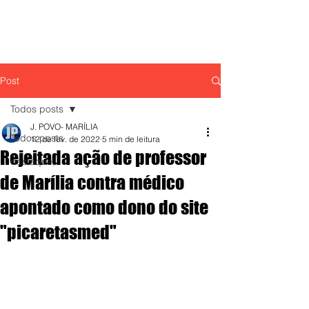
Post
Todos posts
J. POVO- MARÍLIA
Todos posts
12 de fev. de 2022
5 min de leitura
Rejeitada ação de professor
destaque,
de Marília contra médico
apontado como dono do site
"picaretasmed"