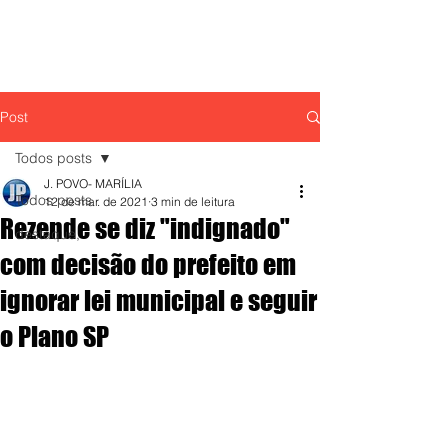
Post
Todos posts
J. POVO- MARÍLIA
Todos posts
12 de mar. de 2021
3 min de leitura
Rezende se diz "indignado"
destaque,
com decisão do prefeito em
ignorar lei municipal e seguir
o Plano SP