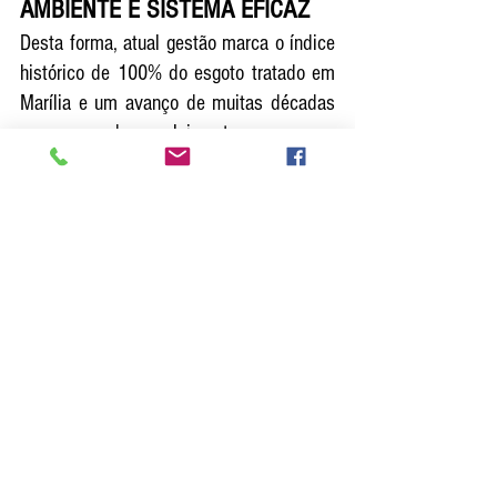
AMBIENTE E SISTEMA EFICAZ
Desta forma, atual gestão marca o índice 
histórico de 100% do esgoto tratado em 
Marília e um avanço de muitas décadas 
em desenvolvimento com 
sustentabilidade e importantes reflexos 
no meio ambiente, garantindo em médio 
prazo a recuperação e preservação de 
muitas nascentes e mananciais de água 
em Marília.  
A operação e conclusão das Estações de 
Tratamento de Esgoto também salvam o 
Rio do Peixe, que ainda abastece boa 
parte da população de Marília. Milhões 
de litros de esgoto in natura que eram 
despejados todos os dias nas águas do 
referido Rio, passam a receber 