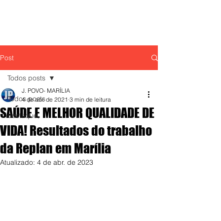
Post
Todos posts
J. POVO- MARÍLIA
Todos posts
4 de abr. de 2021
3 min de leitura
SAÚDE E MELHOR QUALIDADE DE
destaque,
VIDA! Resultados do trabalho
da Replan em Marília
Atualizado:
4 de abr. de 2023