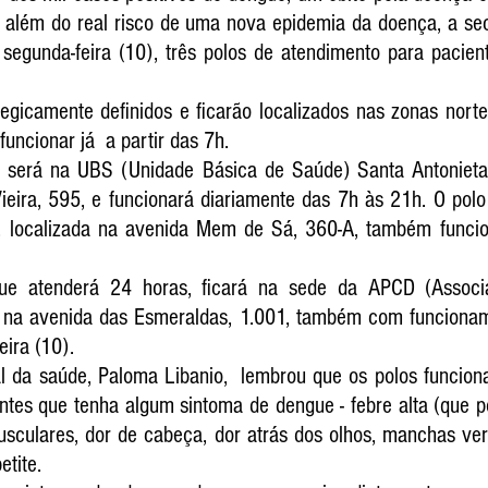
 além do real risco de uma nova epidemia da doença, a secr
segunda-feira (10), três polos de atendimento para pacien
egicamente definidos e ficarão localizados nas zonas norte,
uncionar já  a partir das 7h.
 será na UBS (Unidade Básica de Saúde) Santa Antonieta,
eira, 595, e funcionará diariamente das 7h às 21h. O polo 
, localizada na avenida Mem de Sá, 360-A, também funcio
que atenderá 24 horas, ficará na sede da APCD (Associa
), na avenida das Esmeraldas, 1.001, também com funcioname
eira (10).
l da saúde, Paloma Libanio,  lembrou que os polos funciona
tes que tenha algum sintoma de dengue - febre alta (que po
usculares, dor de cabeça, dor atrás dos olhos, manchas ver
etite.