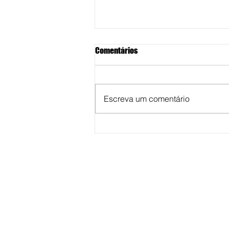
Comentários
Escreva um comentário
Vereadora Fabiana Camarinha
solicita reestruturação para
reforço na saúde pública em
Marília