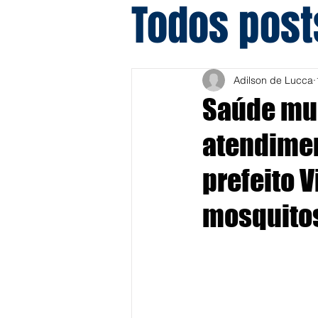
Todos post
Adilson de Lucca
Saúde mun
atendimen
prefeito 
mosquito