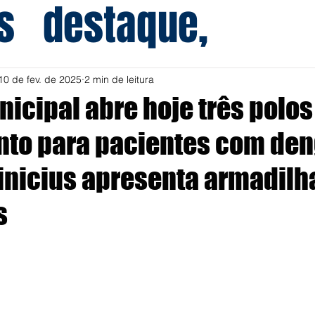
s
destaque,
10 de fev. de 2025
2 min de leitura
icipal abre hoje três polos
to para pacientes com den
Vinicius apresenta armadilh
s