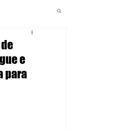
 de
gue e
a para