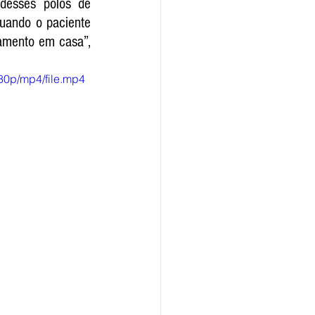
esses polos de 
uando o paciente 
amento em casa”, 
80p/mp4/file.mp4