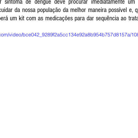
er sintoma de dengue deve procurar imediatamente um d
uidar da nossa população da melhor maneira possível e, q
ceberá um kit com as medicações para dar sequência ao trat
tic.com/video/bce042_9289f2a5cc134e92a8b954b757d8157a/10