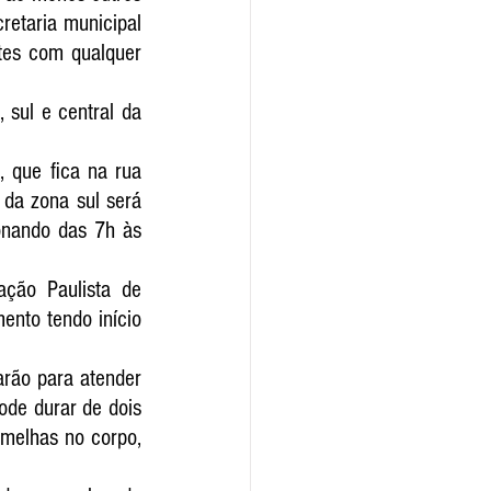
etaria municipal 
tes com qualquer 
 sul e central da 
 que fica na rua 
da zona sul será 
nando das 7h às 
ção Paulista de 
nto tendo início 
rão para atender 
de durar de dois 
melhas no corpo, 