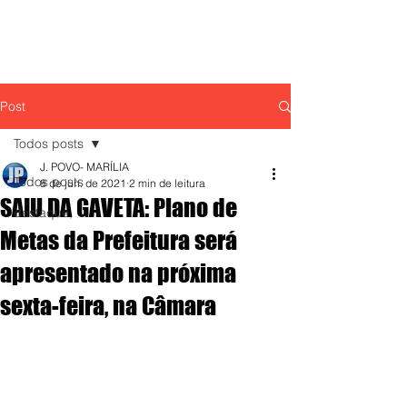
Post
Todos posts
J. POVO- MARÍLIA
Todos posts
8 de jun. de 2021
2 min de leitura
SAIU DA GAVETA: Plano de
destaque,
Metas da Prefeitura será
apresentado na próxima
sexta-feira, na Câmara