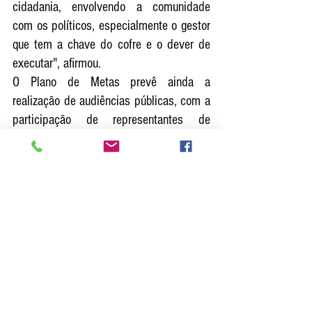
cidadania, envolvendo a comunidade 
com os políticos, especialmente o gestor 
que tem a chave do cofre e o dever de 
executar", afirmou. 
O Plano de Metas prevê ainda a 
realização de audiências públicas, com a 
participação de representantes de 
diversos segmentos da comunidade, 
para análise e discussões sobre o teor 
do documento protocolado pelo prefeito 
e o ritmo de seu cumprimento, cota por 
cota. 