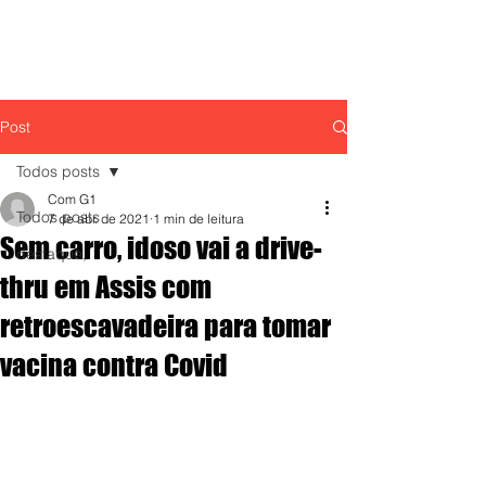
Post
Todos posts
Com G1
Todos posts
7 de abr. de 2021
1 min de leitura
Sem carro, idoso vai a drive-
destaque,
thru em Assis com
retroescavadeira para tomar
vacina contra Covid