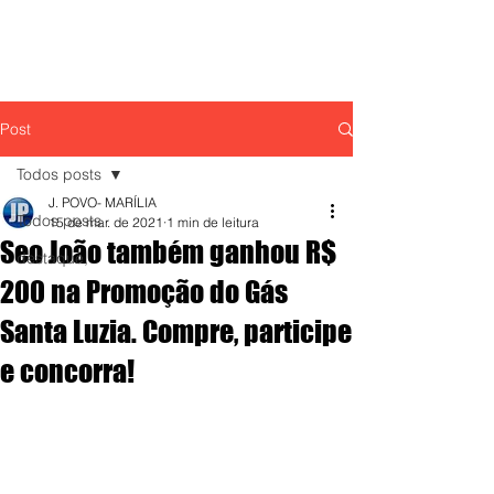
Post
Todos posts
J. POVO- MARÍLIA
Todos posts
15 de mar. de 2021
1 min de leitura
Seo João também ganhou R$
destaque,
200 na Promoção do Gás
Santa Luzia. Compre, participe
e concorra!