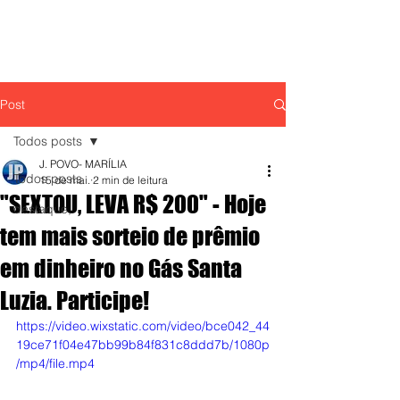
Post
Todos posts
J. POVO- MARÍLIA
Todos posts
15 de mai.
2 min de leitura
"SEXTOU, LEVA R$ 200" - Hoje
destaque,
tem mais sorteio de prêmio
em dinheiro no Gás Santa
Luzia. Participe!
https://video.wixstatic.com/video/bce042_44
19ce71f04e47bb99b84f831c8ddd7b/1080p
/mp4/file.mp4