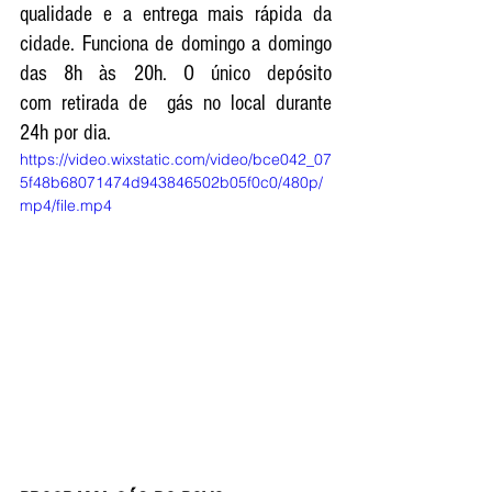
qualidade e a entrega mais rápida da 
cidade. Funciona de domingo a domingo 
das 8h às 20h. O único depósito 
com retirada de  gás no local durante 
24h por dia.
https://video.wixstatic.com/video/bce042_07
5f48b68071474d943846502b05f0c0/480p/
mp4/file.mp4